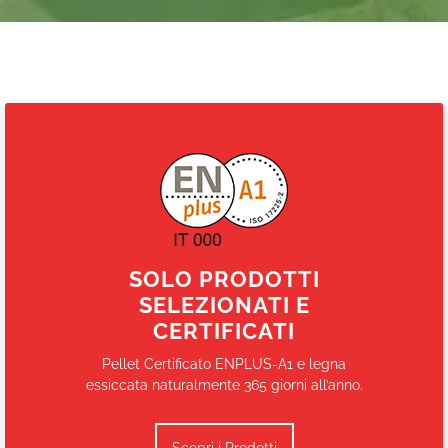
SOLO PRODOTTI
SELEZIONATI E
CERTIFICATI
Pellet Certificato ENPLUS-A1 e legna
essiccata naturalmente 365 giorni all’anno.
Scopri i Prodotti