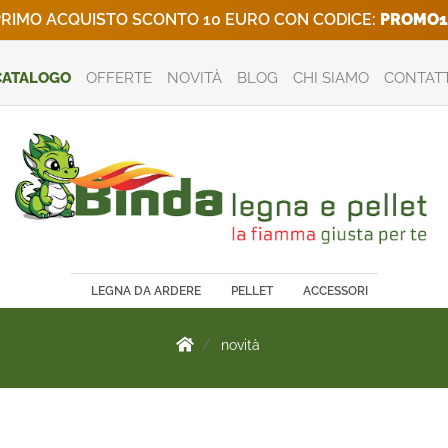
RIMO ACQUISTO SCONTO 10 EURO CON CODICE:
PROMO1
CATALOGO
OFFERTE
NOVITÀ
BLOG
CHI SIAMO
CONTATT
LEGNA DA ARDERE
PELLET
ACCESSORI
novità