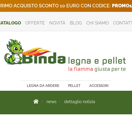
RIMO ACQUISTO SCONTO 10 EURO CON CODICE:
PROMO1
CATALOGO
OFFERTE
NOVITÀ
BLOG
CHI SIAMO
CONTATT
LEGNA DA ARDERE
PELLET
ACCESSORI
news
dettaglio notizia